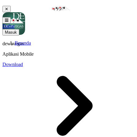
✕
Daftar
Masuk
Beranda
dewavegas
Aplikasi Mobile
Download